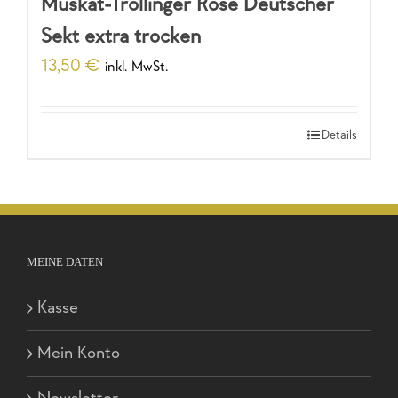
Muskat-Trollinger Rosé Deutscher
Sekt extra trocken
13,50
€
inkl. MwSt.
Details
MEINE DATEN
Kasse
Mein Konto