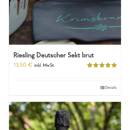
Riesling Deutscher Sekt brut
13,50
€
inkl. MwSt.
Bewertet
mit
5.00
von
5
Details