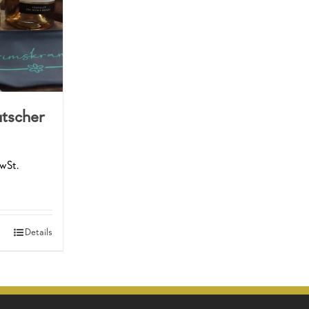
utscher
MwSt.
Details