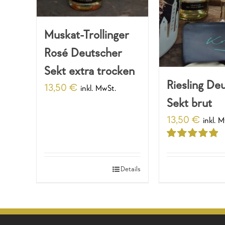
Muskat-Trollinger
Rosé Deutscher
Sekt extra trocken
Riesling De
13,50
€
inkl. MwSt.
Sekt brut
13,50
€
inkl. 
Bewertet
mit
5.00
von
5
Details