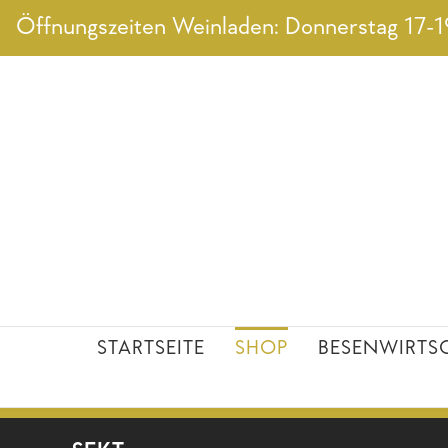
Zum
Öffnungszeiten Weinladen: Donnerstag 17-19
Inhalt
springen
STARTSEITE
SHOP
BESENWIRTS