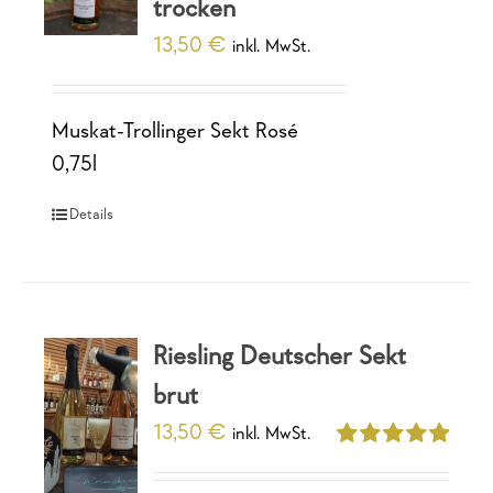
trocken
13,50
€
inkl. MwSt.
Muskat-Trollinger Sekt Rosé
0,75l
Details
Riesling Deutscher Sekt
brut
13,50
€
inkl. MwSt.
Bewertet
mit
5.00
von