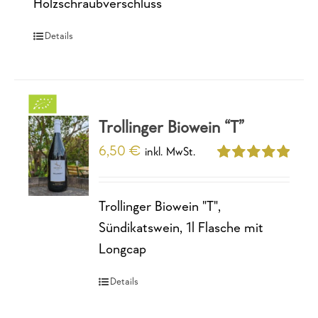
Holzschraubverschluss
Details
Trollinger Biowein “T”
6,50
€
inkl. MwSt.
Bewertet
mit
5.00
von
5
Trollinger Biowein "T",
Sündikatswein, 1l Flasche mit
Longcap
Details