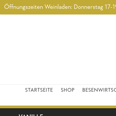
Zum
Öffnungszeiten Weinladen: Donnerstag 17-19
Inhalt
springen
STARTSEITE
SHOP
BESENWIRTS