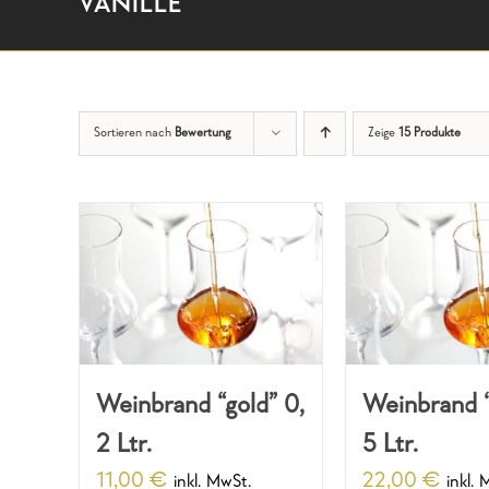
VANILLE
Sortieren nach
Bewertung
Zeige
15 Produkte
Weinbrand “gold” 0,
Weinbrand “
2 Ltr.
5 Ltr.
11,00
€
22,00
€
inkl. MwSt.
inkl. 