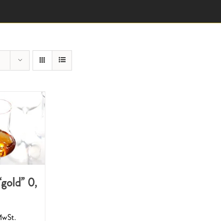
gold” 0,
MwSt.