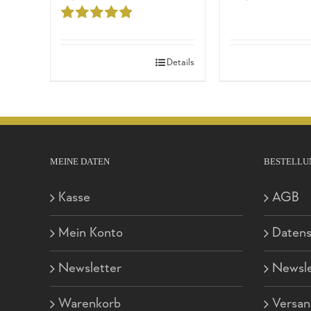
Bewertet
mit
5.00
von
5
Details
MEINE DATEN
BESTELLU
Kasse
AGB
Mein Konto
Datens
Newsletter
Newsle
Warenkorb
Versan