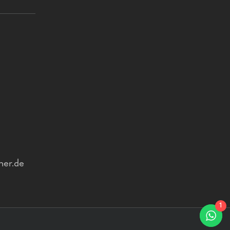
ner.de
1