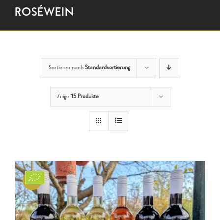
ROSÉWEIN
Sortieren nach
Standardsortierung
Zeige
15 Produkte
Sale!