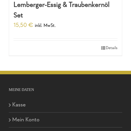
Lemberger-Essig & Traubenkernöl
Set
15,50
€
inkl. MwSt.
Details
MEINE DATEN
Kasse
Mein Konto