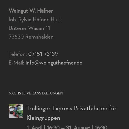
Weingut W. Häfner
Inh. Sylvia Häfner-Hutt
Unterer Wasen 11
73630 Remshalden
Telefon:
07151 73139
E-Mail:
info@weinguthaefner.de
NÄCHSTE VERANSTALTUNGEN
Trollinger Express Privatfahrten für
Kleingruppen
1. April | 16:30
–
31. August | 16:30