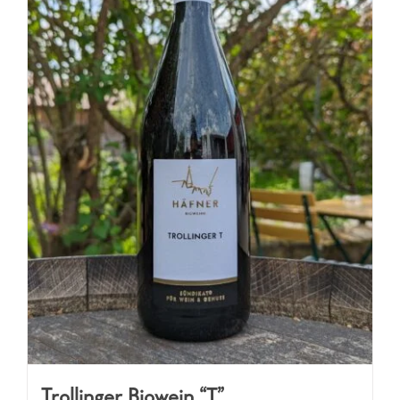
Trollinger Biowein “T”