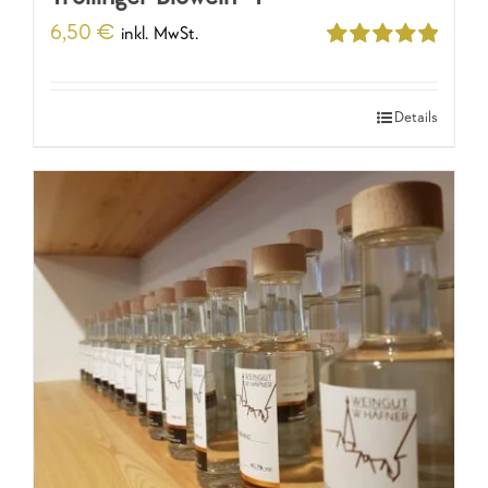
6,50
€
inkl. MwSt.
Bewertet
mit
5.00
von
5
Details