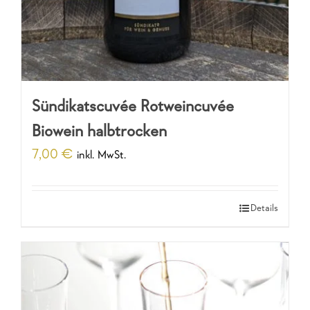
Sündikatscuvée Rotweincuvée
Biowein halbtrocken
7,00
€
inkl. MwSt.
Details