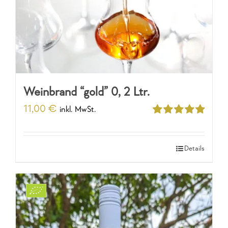
Weinbrand “gold” 0, 2 Ltr.
11,00
€
inkl. MwSt.
Bewertet
mit
5.00
von
5
Details