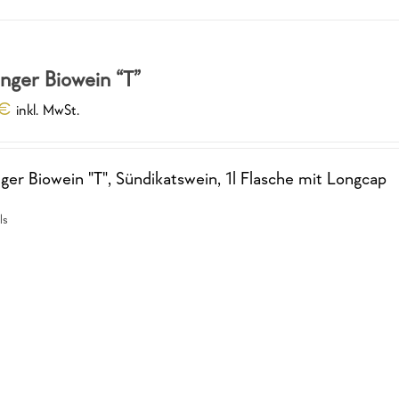
inger Biowein “T”
€
inkl. MwSt.
nger Biowein "T", Sündikatswein, 1l Flasche mit Longcap
ls