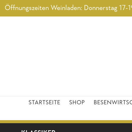
Zum
Öffnungszeiten Weinladen: Donnerstag 17-19
Inhalt
springen
STARTSEITE
SHOP
BESENWIRTS