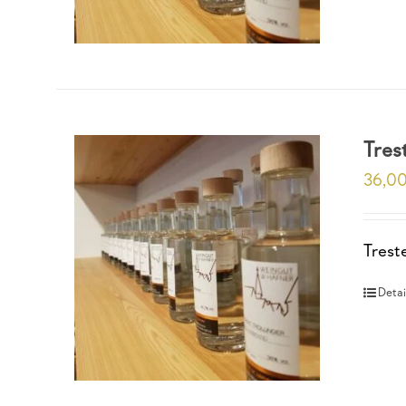
Tres
36,0
Trest
Detai