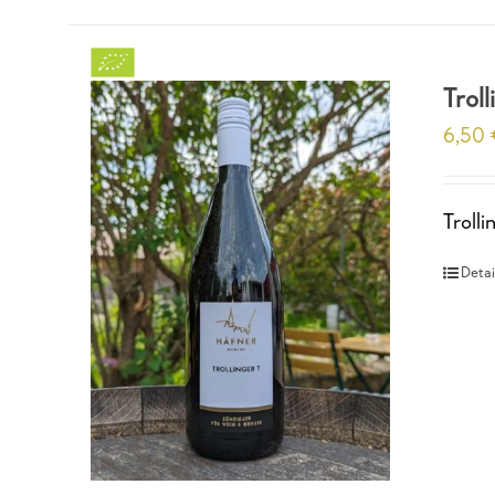
Troll
6,50
Trolli
Detai