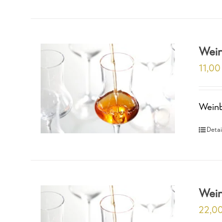
Wein
11,0
Weinb
Detai
Wein
22,0