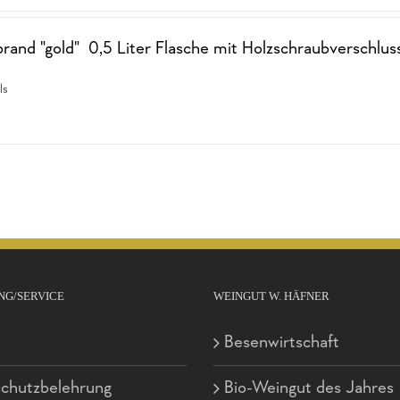
rand "gold" 0,5 Liter Flasche mit Holzschraubverschlus
ls
NG/SERVICE
WEINGUT W. HÄFNER
Besenwirtschaft
chutzbelehrung
Bio-Weingut des Jahres